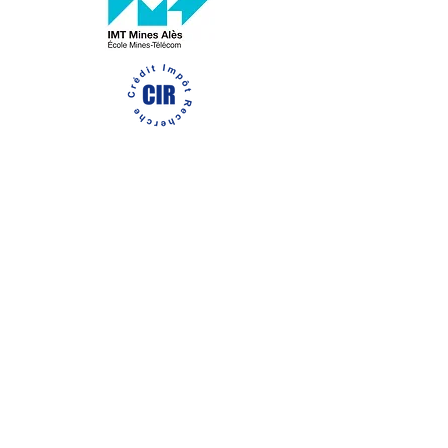
Contact
Fort de France, Martinique
Les Lilas, France
administratif@beepway.com
| Tel:
+596 596 42
94 01