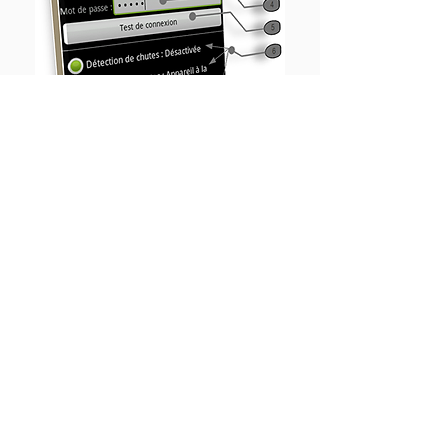
Cette application est conçue
principalement pour le travailleur isolé
et les personnes à mobilité réduite.
Elle fournit une fonctionnalité de
localisation en envoyant les positions
du téléphone à la plateforme web à
intervalles réguliers.
Les positions proviennent de l’antenne
GPS lorsqu’elles sont disponibles et
par triangulation GSM lorsque les
positions GPS ne le sont pas.